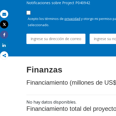
Notificaciones sobre Project P040942
Correo electrónico
Acepto los términos de
privacidad
y otorgo mi permiso pa
seleccionado.
Tweet
Imprimir
Share
Share
Finanzas
Financiamiento (millones de US$
No hay datos disponibles.
Financiamiento total del proyect