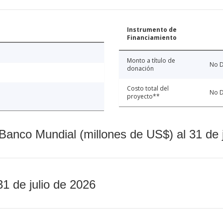
Instrumento de
Financiamiento
Monto a título de
No D
donación
Costo total del
No D
proyecto**
Banco Mundial (millones de US$) al 31 de 
31 de julio de 2026