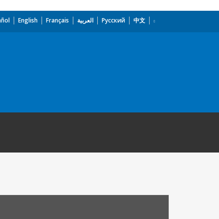
añol
English
Français
العربية
Русский
中文