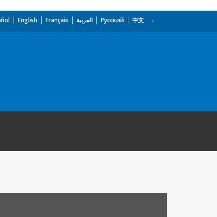
añol
English
Français
العربية
Русский
中文