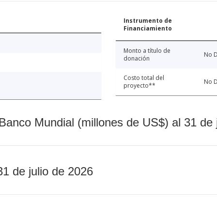
Instrumento de
Financiamiento
Monto a título de
No D
donación
Costo total del
No D
proyecto**
Banco Mundial (millones de US$) al 31 de 
31 de julio de 2026