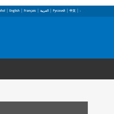
añol
English
Français
العربية
Русский
中文