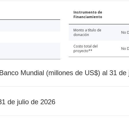
Instrumento de
Financiamiento
Monto a título de
No D
donación
Costo total del
No D
proyecto**
Banco Mundial (millones de US$) al 31 de 
31 de julio de 2026