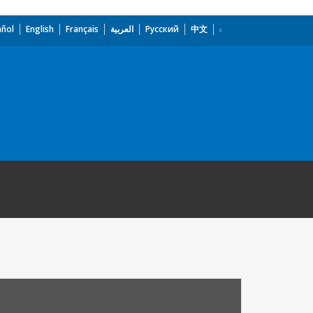
añol
English
Français
العربية
Русский
中文