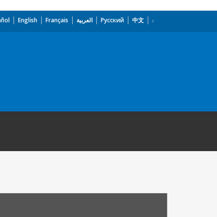
añol
English
Français
العربية
Русский
中文