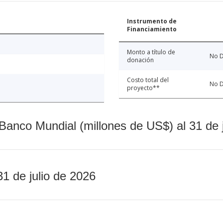
Instrumento de
Financiamiento
Monto a título de
No D
donación
Costo total del
No D
proyecto**
Banco Mundial (millones de US$) al 31 de 
31 de julio de 2026