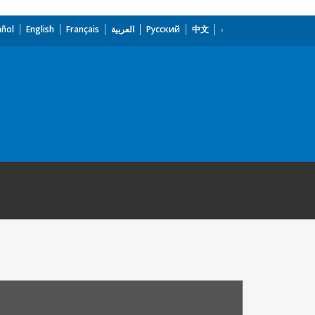
añol
English
Français
العربية
Русский
中文