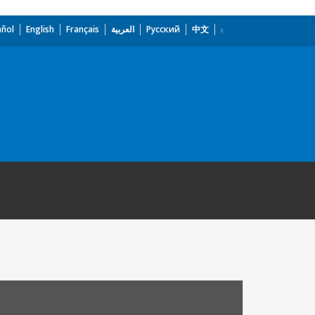
añol
English
Français
العربية
Русский
中文