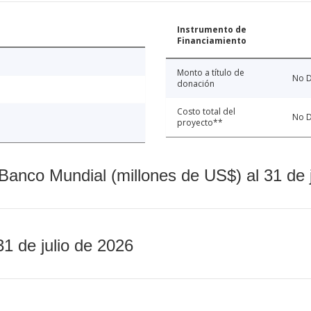
Instrumento de
Financiamiento
Monto a título de
No D
donación
Costo total del
No D
proyecto**
Banco Mundial (millones de US$) al 31 de 
31 de julio de 2026