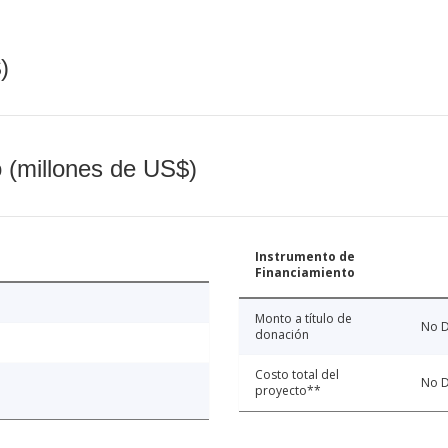
)
o (millones de US$)
Instrumento de
Financiamiento
Monto a título de
No D
donación
Costo total del
No D
proyecto**