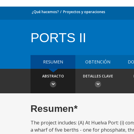
¿Qué hacemos?
Proyectos y operaciones
PORTS II
RESUMEN
OBTENCIÓN
DO
ABSTRACTO
DETALLES CLAVE
Resumen*
The project includes: (A) At Huelva Port: (i) con
a wharf of five berths - one for phosphate, thr