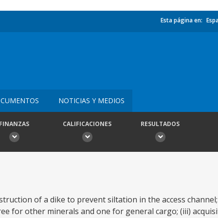
Esta página en:
Esp
CUMENTOS
NOTICIAS Y MEDIOS
FINANZAS
CALIFICACIONES
RESULTADOS
struction of a dike to prevent siltation in the access channel; 
ee for other minerals and one for general cargo; (iii) acquisi