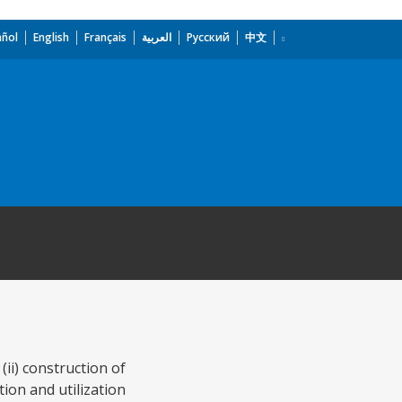
añol
English
Français
العربية
Русский
中文
(ii) construction of
tion and utilization