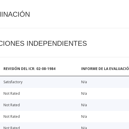
MINACIÓN
CIONES INDEPENDIENTES
REVISIÓN DEL ICR: 02-08-1984
INFORME DE LA EVALUACI
Satisfactory
N/a
Not Rated
N/a
Not Rated
N/a
Not Rated
N/a
Not Rated
N/a