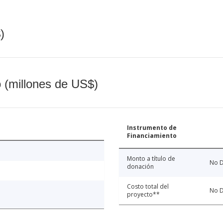
)
o (millones de US$)
Instrumento de
Financiamiento
Monto a título de
No D
donación
Costo total del
No D
proyecto**