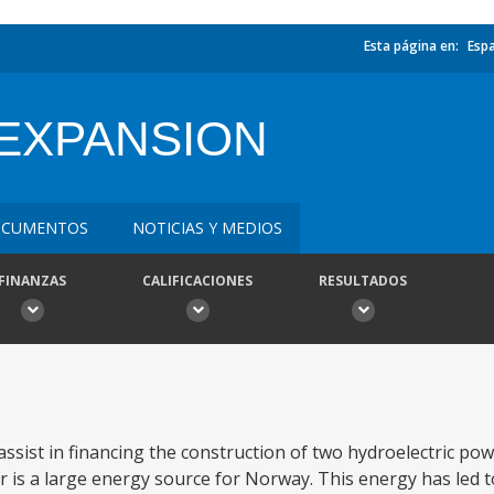
Esta página en:
Esp
EXPANSION
CUMENTOS
NOTICIAS Y MEDIOS
FINANZAS
CALIFICACIONES
RESULTADOS
ssist in financing the construction of two hydroelectric pow
wer is a large energy source for Norway. This energy has led 