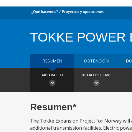
¿Qué hacemos?
Proyectos y operaciones
TOKKE POWER 
RESUMEN
OBTENCIÓN
DO
ABSTRACTO
DETALLES CLAVE
Resumen*
The Tokke Expansion Project for Norway will a
additional transmission facilities. Electric po