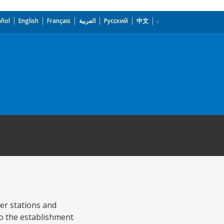
añol
English
Français
العربية
Русский
中文
er stations and
to the establishment