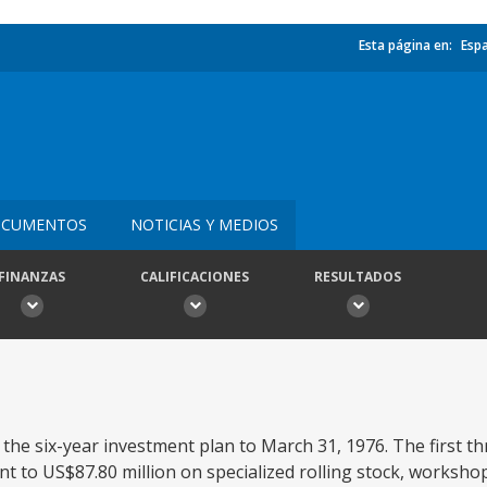
Esta página en:
Esp
CUMENTOS
NOTICIAS Y MEDIOS
FINANZAS
CALIFICACIONES
RESULTADOS
f the six-year investment plan to March 31, 1976. The first th
nt to US$87.80 million on specialized rolling stock, worksho