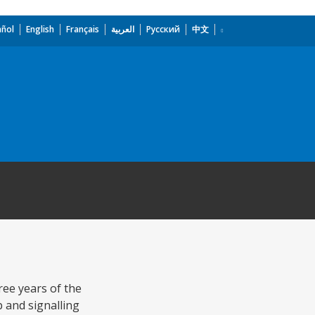
añol
English
Français
العربية
Русский
中文
ree years of the
p and signalling