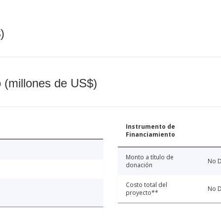
)
o (millones de US$)
Instrumento de
Financiamiento
Monto a título de
No D
donación
Costo total del
No D
proyecto**