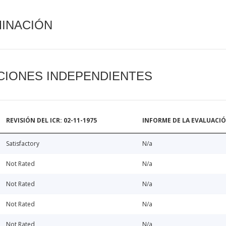
MINACIÓN
CIONES INDEPENDIENTES
REVISIÓN DEL ICR: 02-11-1975
INFORME DE LA EVALUACI
Satisfactory
N/a
Not Rated
N/a
Not Rated
N/a
Not Rated
N/a
Not Rated
N/a