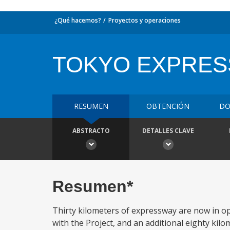
¿Qué hacemos?
Proyectos y operaciones
TOKYO EXPRE
RESUMEN
OBTENCIÓN
DO
ABSTRACTO
DETALLES CLAVE
Resumen*
Thirty kilometers of expressway are now in op
with the Project, and an additional eighty kil