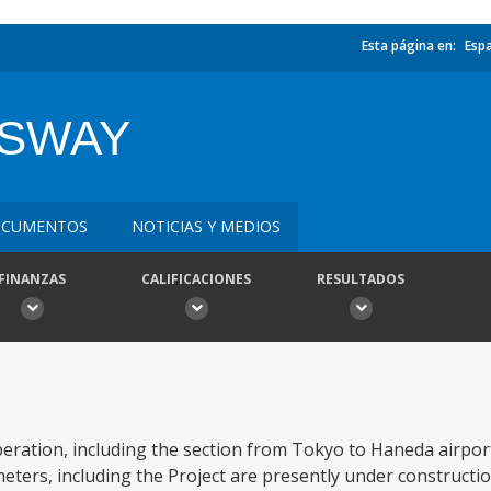
Esta página en:
Esp
SSWAY
CUMENTOS
NOTICIAS Y MEDIOS
FINANZAS
CALIFICACIONES
RESULTADOS
eration, including the section from Tokyo to Haneda airport
ometers, including the Project are presently under constructi