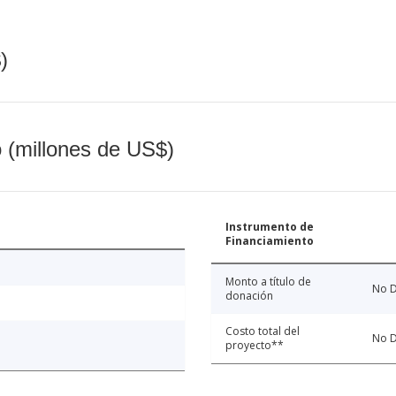
)
o (millones de US$)
Instrumento de
Financiamiento
Monto a título de
No D
donación
Costo total del
No D
proyecto**