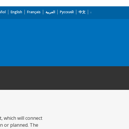
añol
English
Français
العربية
Русский
中文
, which will connect
on or planned. The