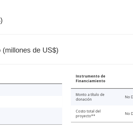
)
o (millones de US$)
Instrumento de
Financiamiento
Monto a título de
No D
donación
Costo total del
No D
proyecto**