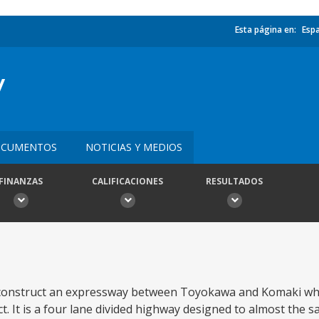
Esta página en:
Esp
V
CUMENTOS
NOTICIAS Y MEDIOS
FINANZAS
CALIFICACIONES
RESULTADOS
l construct an expressway between Toyokawa and Komaki wh
 It is a four lane divided highway designed to almost the 