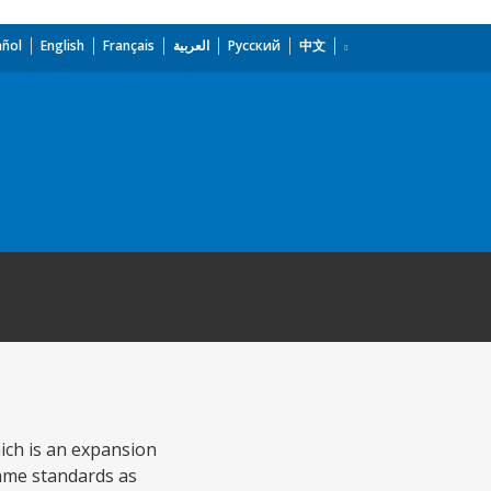
añol
English
Français
العربية
Русский
中文
ich is an expansion
same standards as