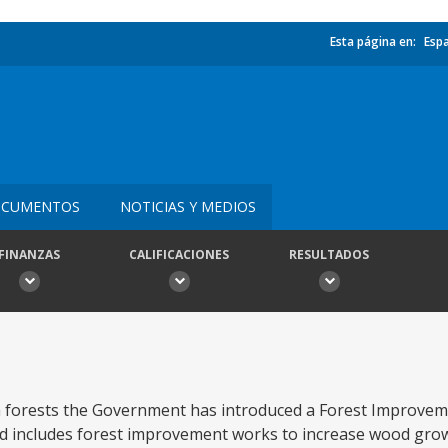
Esta página en:
Esp
CUMENTOS
NOTICIAS Y MEDIOS
FINANZAS
CALIFICACIONES
RESULTADOS
ish forests the Government has introduced a Forest Improv
 and includes forest improvement works to increase wood gro