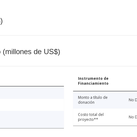
)
o (millones de US$)
Instrumento de
Financiamiento
Monto a título de
No D
donación
Costo total del
No D
proyecto**