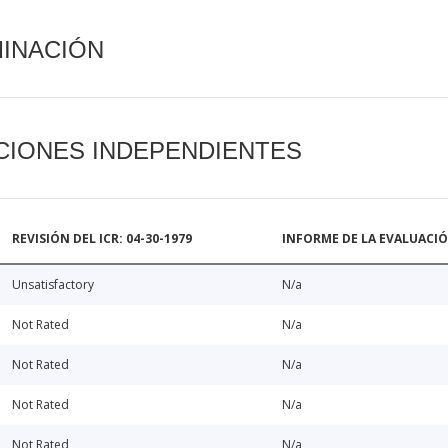
MINACIÓN
CIONES INDEPENDIENTES
REVISIÓN DEL ICR: 04-30-1979
INFORME DE LA EVALUACI
Unsatisfactory
N/a
Not Rated
N/a
Not Rated
N/a
Not Rated
N/a
Not Rated
N/a