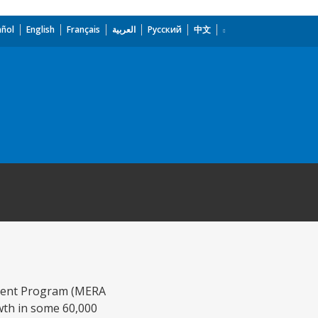
añol
English
Français
العربية
Русский
中文
ement Program (MERA
wth in some 60,000