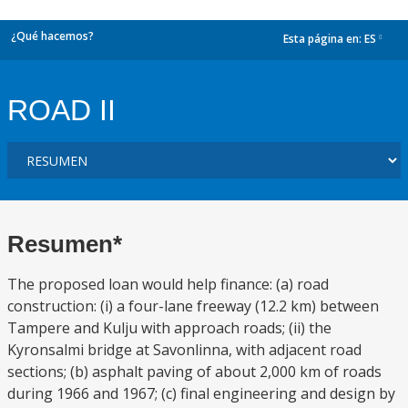
¿Qué hacemos?
Esta página en:
ES
dropdown
ROAD II
Resumen*
The proposed loan would help finance: (a) road
construction: (i) a four-lane freeway (12.2 km) between
Tampere and Kulju with approach roads; (ii) the
Kyronsalmi bridge at Savonlinna, with adjacent road
sections; (b) asphalt paving of about 2,000 km of roads
during 1966 and 1967; (c) final engineering and design by