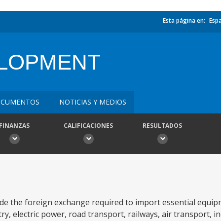
Esta página en:
Esp
ELOPMENT
CUMENTOS
NOTICIAS Y MEDIOS
FINANZAS
CALIFICACIONES
RESULTADOS
vide the foreign exchange required to import essential equi
y, electric power, road transport, railways, air transport, i