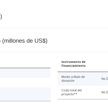
)
o (millones de US$)
Instrumento de
Financiamiento
Monto a título de
No D
donación
Costo total del
No D
proyecto**