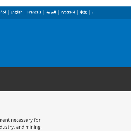
añol
English
Français
العربية
Русский
中文
pment necessary for
ndustry, and mining.