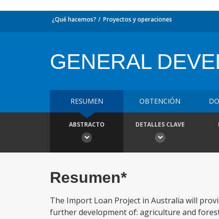
¿Qué hacemos?
Proyectos y operaciones
GENERAL DEV
RESUMEN
OBTENCIÓN
DO
ABSTRACTO
DETALLES CLAVE
Resumen*
The Import Loan Project in Australia will pro
further development of: agriculture and forestr