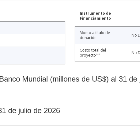
Instrumento de
Financiamiento
Monto a título de
No D
donación
Costo total del
No D
proyecto**
Banco Mundial (millones de US$) al 31 de 
31 de julio de 2026