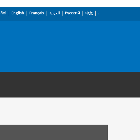
añol
English
Français
العربية
Русский
中文