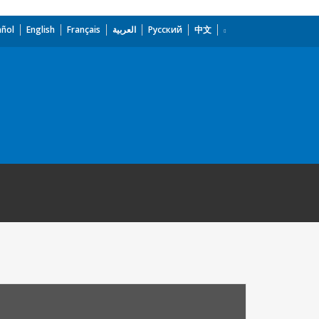
añol
English
Français
العربية
Русский
中文