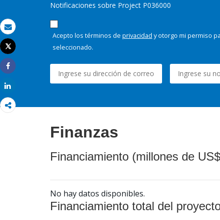
Notificaciones sobre Project P036000
Correo electrónico
Acepto los términos de
privacidad
y otorgo mi permiso pa
seleccionado.
Tweet
Imprimir
Share
Share
Finanzas
Financiamiento (millones de US$
No hay datos disponibles.
Financiamiento total del proyect