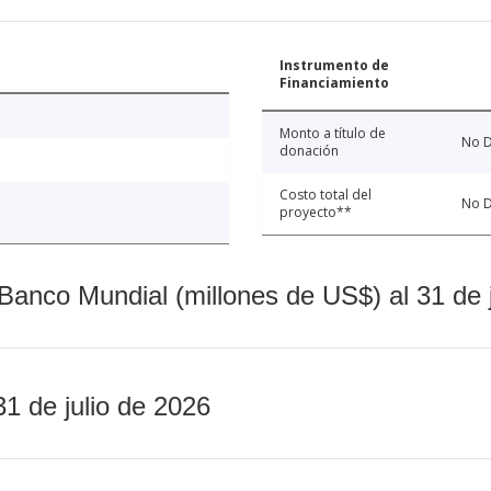
Instrumento de
Financiamiento
Monto a título de
No D
donación
Costo total del
No D
proyecto**
Banco Mundial (millones de US$) al 31 de 
31 de julio de 2026