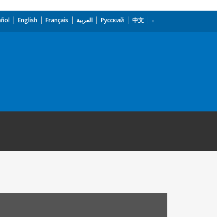
añol
English
Français
العربية
Русский
中文