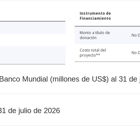
Instrumento de
Financiamiento
Monto a título de
No D
donación
Costo total del
No D
proyecto**
Banco Mundial (millones de US$) al 31 de 
31 de julio de 2026