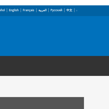
añol
English
Français
العربية
Русский
中文