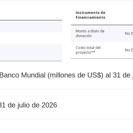
Instrumento de
Financiamiento
Monto a título de
No D
donación
Costo total del
No D
proyecto**
Banco Mundial (millones de US$) al 31 de 
31 de julio de 2026