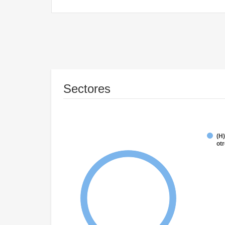
Sectores
(H)
ot