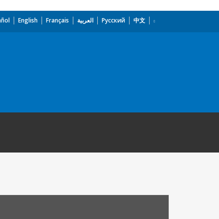
añol
English
Français
العربية
Русский
中文