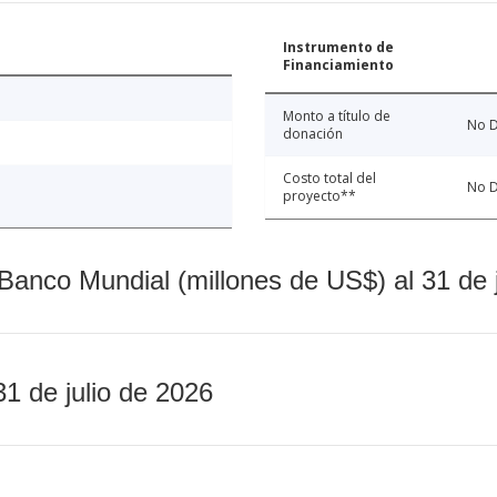
Instrumento de
Financiamiento
Monto a título de
No D
donación
Costo total del
No D
proyecto**
Banco Mundial (millones de US$) al 31 de 
31 de julio de 2026