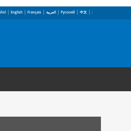
añol
English
Français
العربية
Русский
中文