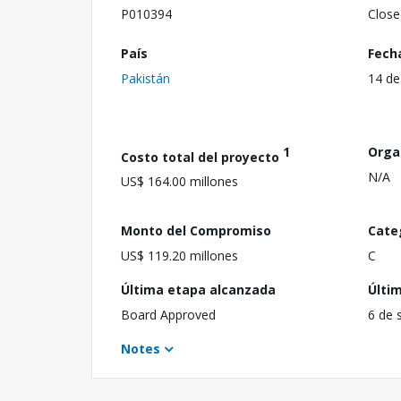
P010394
Close
País
Fech
Pakistán
14 de
1
Orga
Costo total del proyecto
N/A
US$ 164.00 millones
Monto del Compromiso
Cate
US$ 119.20 millones
C
Última etapa alcanzada
Últi
Board Approved
6 de 
Notes