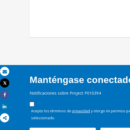
Correo electrónico
Manténgase conectado,
Tweet
Imprimir
Notificaciones sobre Project P010394
Share
Share
Acepto los términos de
privacidad
y otorgo mi permiso pa
seleccionado.