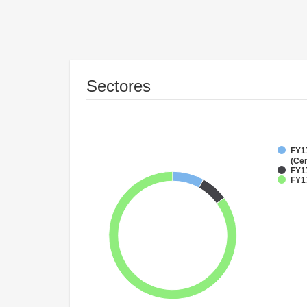
Sectores
FY1
(Cen
FY1
FY1