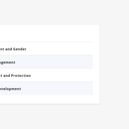
nt and Gender
nagement
nt and Protection
Development