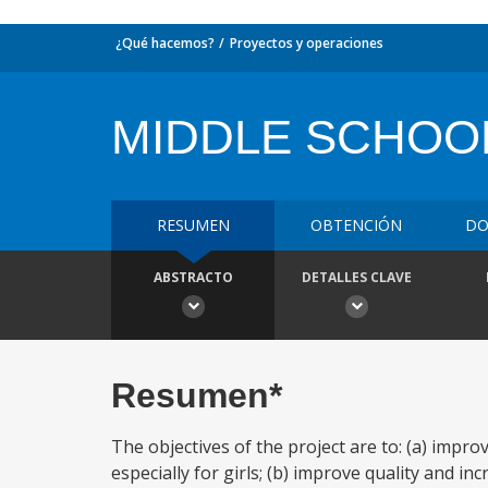
¿Qué hacemos?
Proyectos y operaciones
MIDDLE SCHOO
RESUMEN
OBTENCIÓN
DO
ABSTRACTO
DETALLES CLAVE
Resumen*
The objectives of the project are to: (a) impro
especially for girls; (b) improve quality and i