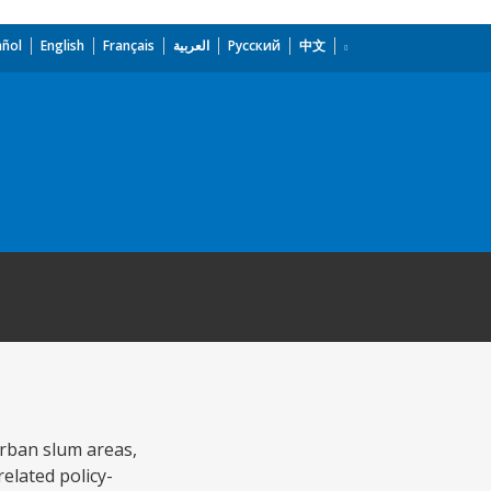
añol
English
Français
العربية
Русский
中文
 urban slum areas,
related policy-