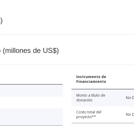
)
o (millones de US$)
Instrumento de
Financiamiento
Monto a título de
No D
donación
Costo total del
No D
proyecto**