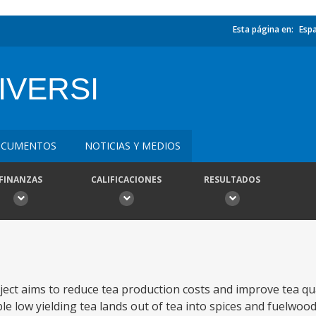
Esta página en:
Esp
IVERSI
CUMENTOS
NOTICIAS Y MEDIOS
FINANZAS
CALIFICACIONES
RESULTADOS
oject aims to reduce tea production costs and improve tea qu
ble low yielding tea lands out of tea into spices and fuelwoo