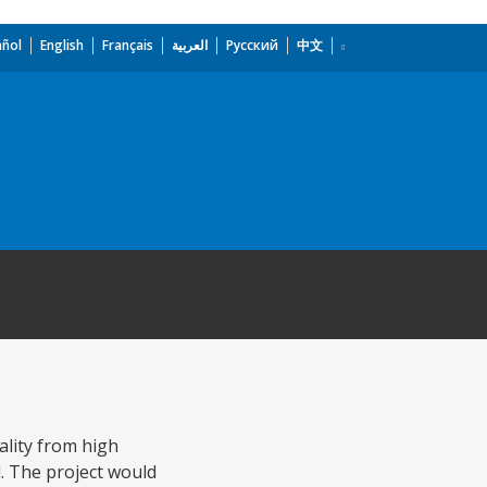
añol
English
Français
العربية
Русский
中文
ality from high
d. The project would