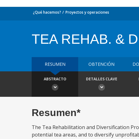
¿Qué hacemos?
Proyectos y operaciones
TEA REHAB. & D
RESUMEN
OBTENCIÓN
DO
ABSTRACTO
DETALLES CLAVE
Resumen*
The Tea Rehabilitation and Diversification Pr
potential tea areas, and to diversify unprofita