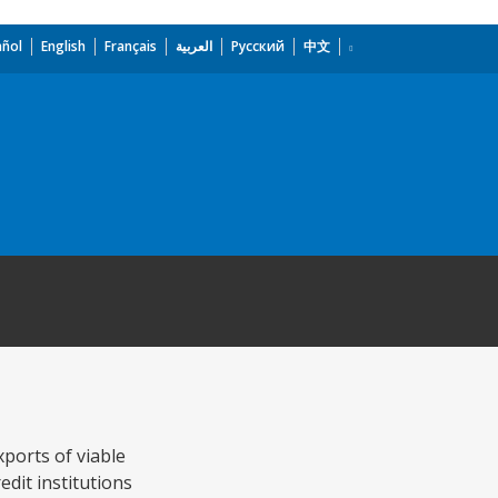
añol
English
Français
العربية
Русский
中文
ports of viable
edit institutions