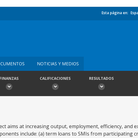
Esta página en:
Esp
CUMENTOS
NOTICIAS Y MEDIOS
FINANZAS
CALIFICACIONES
RESULTADOS
t aims at increasing output, employment, efficiency, and ex
ponents include: (a) term loans to SMIs from participating cr