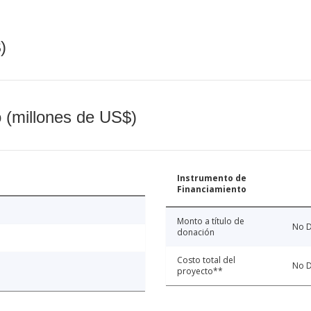
)
o (millones de US$)
Instrumento de
Financiamiento
Monto a título de
No D
donación
Costo total del
No D
proyecto**