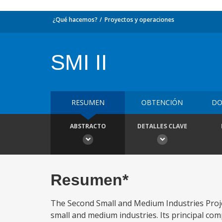
¿Qué hacemos?
Proyectos y operaciones
SMI II
RESUMEN
OBTENCIÓN
DO
ABSTRACTO
DETALLES CLAVE
Resumen*
The Second Small and Medium Industries Projec
small and medium industries. Its principal com