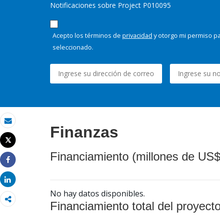
Notificaciones sobre Project P010095
Acepto los términos de
privacidad
y otorgo mi permiso pa
seleccionado.
Finanzas
Correo electrónico
Tweet
Imprimir
Financiamiento (millones de US$
Share
Share
No hay datos disponibles.
Financiamiento total del proyect