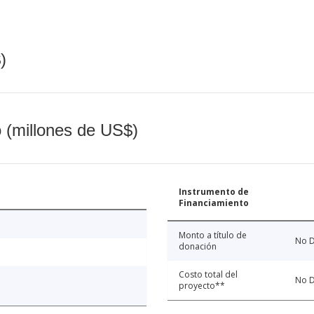
)
o (millones de US$)
Instrumento de
Financiamiento
Monto a título de
No D
donación
Costo total del
No D
proyecto**