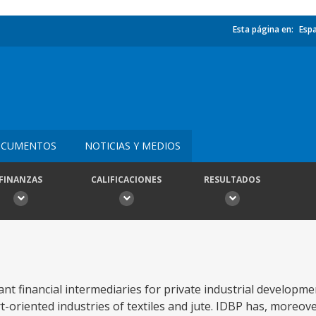
Esta página en:
Esp
CUMENTOS
NOTICIAS Y MEDIOS
FINANZAS
CALIFICACIONES
RESULTADOS
 financial intermediaries for private industrial development
-oriented industries of textiles and jute. IDBP has, moreov