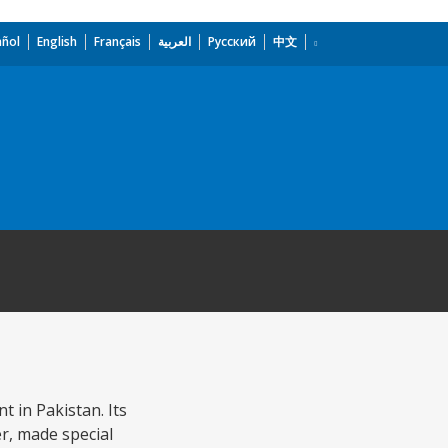
añol
English
Français
العربية
Русский
中文
 in Pakistan. Its
er, made special