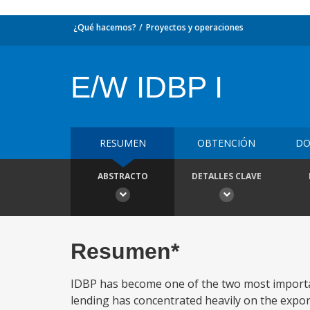
¿Qué hacemos?
Proyectos y operaciones
E/W IDBP I
RESUMEN
OBTENCIÓN
DO
ABSTRACTO
DETALLES CLAVE
Resumen*
IDBP has become one of the two most important
lending has concentrated heavily on the export