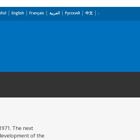
añol
English
Français
العربية
Русский
中文
 1971. The next
 development of the