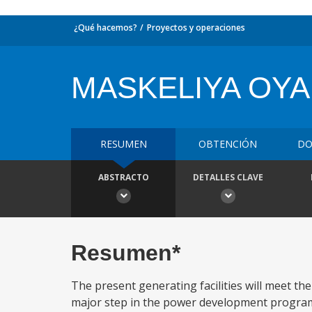
¿Qué hacemos?
Proyectos y operaciones
MASKELIYA OY
RESUMEN
OBTENCIÓN
DO
ABSTRACTO
DETALLES CLAVE
Resumen*
The present generating facilities will meet th
major step in the power development program, 