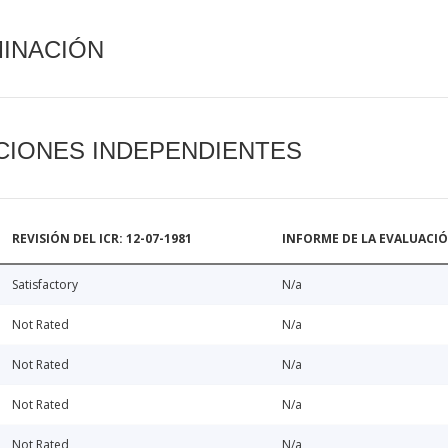
MINACIÓN
CIONES INDEPENDIENTES
REVISIÓN DEL ICR: 12-07-1981
INFORME DE LA EVALUACI
Satisfactory
N/a
Not Rated
N/a
Not Rated
N/a
Not Rated
N/a
Not Rated
N/a