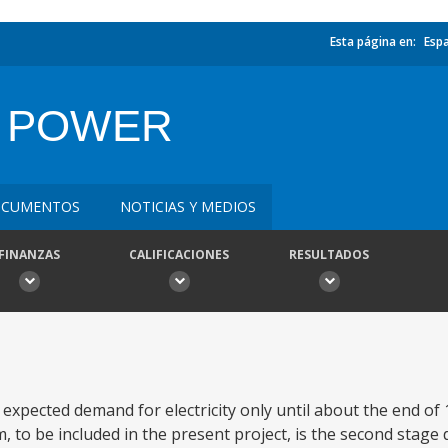
Esta página en:
Esp
A POWER
CUMENTOS
NOTICIAS Y MEDIOS
FINANZAS
CALIFICACIONES
RESULTADOS
e expected demand for electricity only until about the end of
to be included in the present project, is the second stage