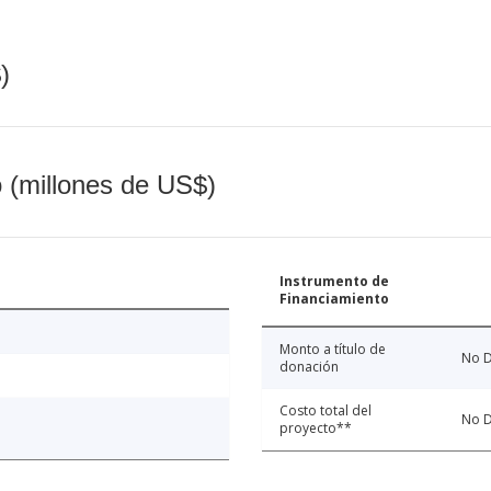
)
o (millones de US$)
Instrumento de
Financiamiento
Monto a título de
No D
donación
Costo total del
No D
proyecto**