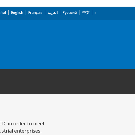
añol
English
Français
العربية
Русский
中文
CIC in order to meet
strial enterprises,