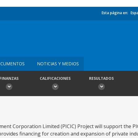
Esta página en:
Esp
CUMENTOS
NOTICIAS Y MEDIOS
FINANZAS
CALIFICACIONES
RESULTADOS
tment Corporation Limited (PICIC) Project will support the PI
provides financing for creation and expansion of private indu