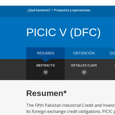
¿Qué hacemos?
Proyectos y operaciones
PICIC V (DFC)
RESUMEN
OBTENCIÓN
DO
ABSTRACTO
DETALLES CLAVE
Resumen*
The Fifth Pakistan Industrial Credit and Inves
its foreign exchange credit obligations. PICIC 