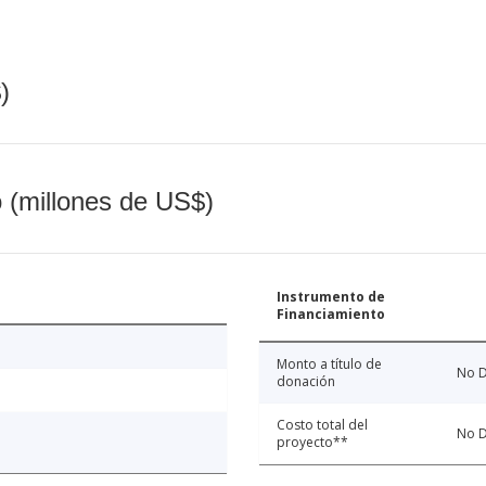
)
o (millones de US$)
Instrumento de
Financiamiento
Monto a título de
No D
donación
Costo total del
No D
proyecto**