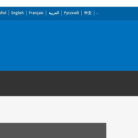
añol
English
Français
العربية
Русский
中文