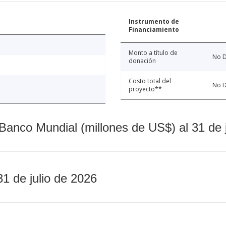
Instrumento de
Financiamiento
Monto a título de
No D
donación
Costo total del
No D
proyecto**
Banco Mundial (millones de US$) al 31 de 
31 de julio de 2026