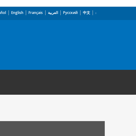
añol
English
Français
العربية
Русский
中文