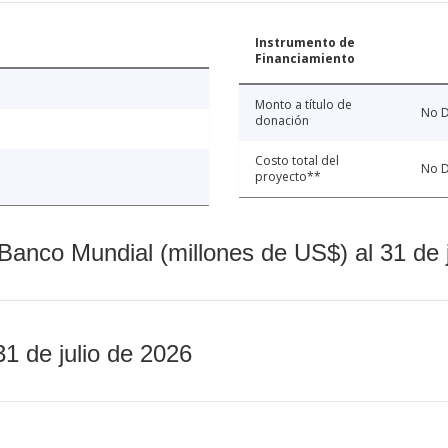
Instrumento de
Financiamiento
Monto a título de
No D
donación
Costo total del
No D
proyecto**
Banco Mundial (millones de US$) al 31 de 
31 de julio de 2026