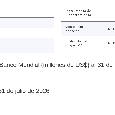
Instrumento de
Financiamiento
Monto a título de
No D
donación
Costo total del
No D
proyecto**
Banco Mundial (millones de US$) al 31 de 
31 de julio de 2026