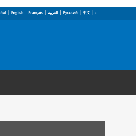
añol
English
Français
العربية
Русский
中文