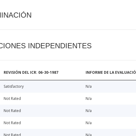
MINACIÓN
CIONES INDEPENDIENTES
REVISIÓN DEL ICR: 06-30-1987
INFORME DE LA EVALUACI
Satisfactory
N/a
Not Rated
N/a
Not Rated
N/a
Not Rated
N/a
Not Rated
N/a