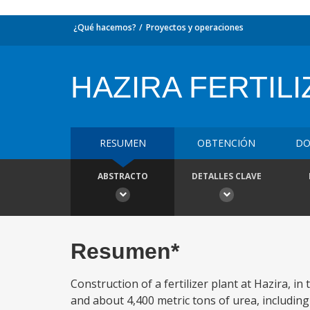
¿Qué hacemos?
Proyectos y operaciones
HAZIRA FERTIL
RESUMEN
OBTENCIÓN
DO
ABSTRACTO
DETALLES CLAVE
Resumen*
Construction of a fertilizer plant at Hazira, i
and about 4,400 metric tons of urea, including t