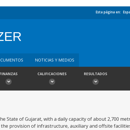
Esta página en:
Esp
IZER
CUMENTOS
NOTICIAS Y MEDIOS
FINANZAS
CALIFICACIONES
RESULTADOS
n the State of Gujarat, with a daily capacity of about 2,700 m
he provision of infrastructure, auxiliary and offsite faciliti