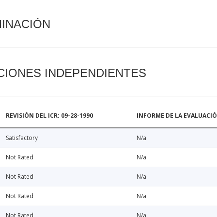
MINACIÓN
CIONES INDEPENDIENTES
REVISIÓN DEL ICR: 09-28-1990
INFORME DE LA EVALUACI
Satisfactory
N/a
Not Rated
N/a
Not Rated
N/a
Not Rated
N/a
Not Rated
N/a