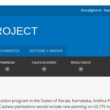
Esta página en:
Esp
ROJECT
CUMENTOS
NOTICIAS Y MEDIOS
FINANZAS
CALIFICACIONES
RESULTADOS
uction program in the States of Kerala, Karnataka, Andhra 
s. Cashew plantations would include new planting on 53,775