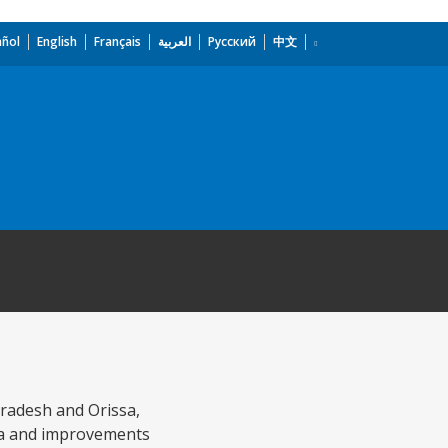
añol
English
Français
العربية
Русский
中文
Pradesh and Orissa,
 ha and improvements