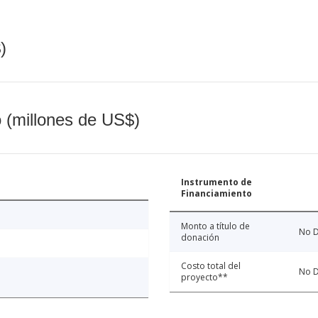
)
o (millones de US$)
Instrumento de
Financiamiento
Monto a título de
No D
donación
Costo total del
No D
proyecto**