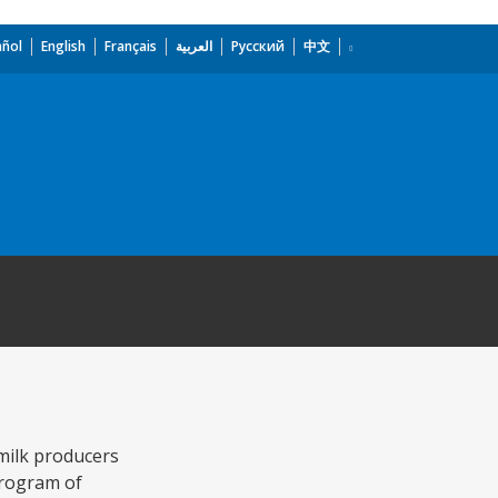
añol
English
Français
العربية
Русский
中文
milk producers
program of