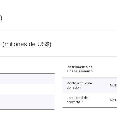
)
o (millones de US$)
Instrumento de
Financiamiento
Monto a título de
No D
donación
Costo total del
No D
proyecto**