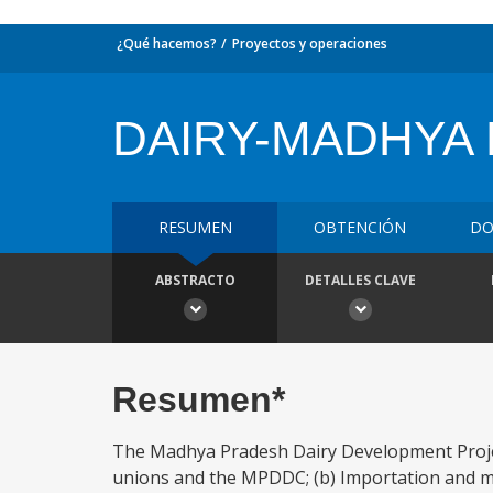
¿Qué hacemos?
Proyectos y operaciones
DAIRY-MADHYA
RESUMEN
OBTENCIÓN
DO
ABSTRACTO
DETALLES CLAVE
Resumen*
The Madhya Pradesh Dairy Development Project
unions and the MPDDC; (b) Importation and mul