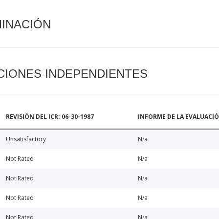
MINACIÓN
CIONES INDEPENDIENTES
REVISIÓN DEL ICR: 06-30-1987
INFORME DE LA EVALUACI
Unsatisfactory
N/a
Not Rated
N/a
Not Rated
N/a
Not Rated
N/a
Not Rated
N/a