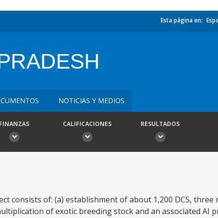
Esta página en:
Esp
 PRADESH
CUMENTOS
NOTICIAS Y MEDIOS
FINANZAS
CALIFICACIONES
RESULTADOS
 consists of: (a) establishment of about 1,200 DCS, three 
tiplication of exotic breeding stock and an associated AI 