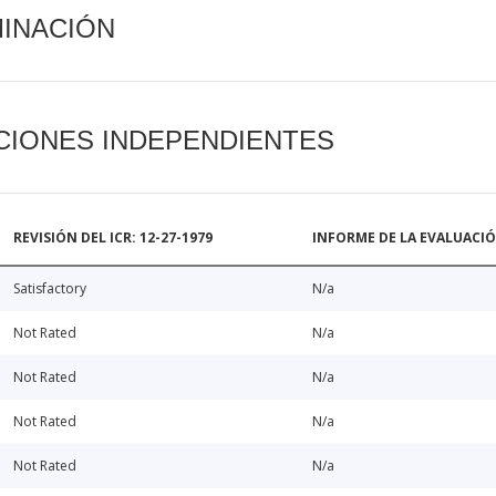
MINACIÓN
CIONES INDEPENDIENTES
REVISIÓN DEL ICR: 12-27-1979
INFORME DE LA EVALUACI
Satisfactory
N/a
Not Rated
N/a
Not Rated
N/a
Not Rated
N/a
Not Rated
N/a