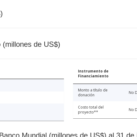
)
o (millones de US$)
Instrumento de
Financiamiento
Monto a título de
No D
donación
Costo total del
No D
proyecto**
Banco Mundial (millones de US$) al 31 de 