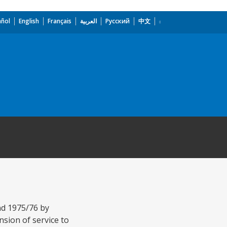
añol
English
Français
العربية
Русский
中文
nd 1975/76 by
ension of service to