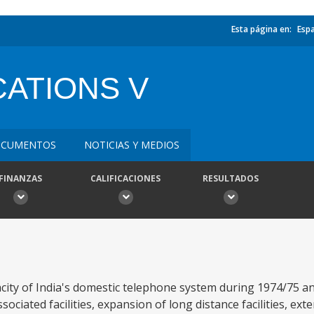
Esta página en:
Esp
ATIONS V
CUMENTOS
NOTICIAS Y MEDIOS
FINANZAS
CALIFICACIONES
RESULTADOS
acity of India's domestic telephone system during 1974/75 a
sociated facilities, expansion of long distance facilities, ext