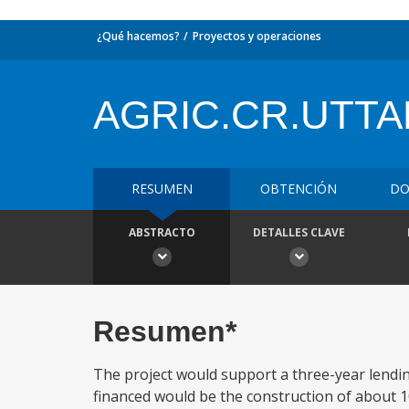
¿Qué hacemos?
Proyectos y operaciones
AGRIC.CR.UTT
RESUMEN
OBTENCIÓN
DO
ABSTRACTO
DETALLES CLAVE
Resumen*
The project would support a three-year lendi
financed would be the construction of about 1