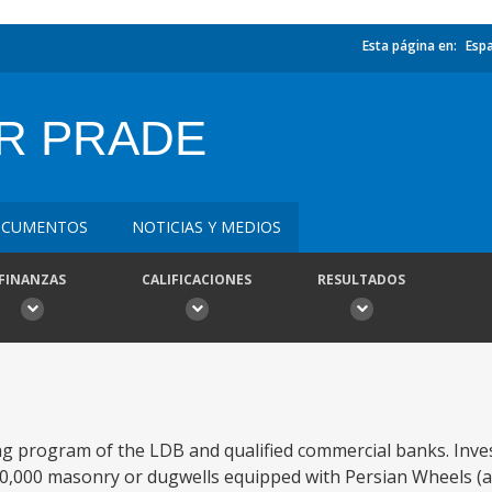
Esta página en:
Esp
AR PRADE
CUMENTOS
NOTICIAS Y MEDIOS
FINANZAS
CALIFICACIONES
RESULTADOS
ng program of the LDB and qualified commercial banks. Inve
0,000 masonry or dugwells equipped with Persian Wheels (a t