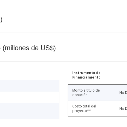
)
o (millones de US$)
Instrumento de
Financiamiento
Monto a título de
No D
donación
Costo total del
No D
proyecto**