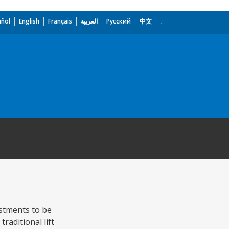
añol
English
Français
العربية
Русский
中文
stments to be
raditional lift