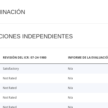
MINACIÓN
CIONES INDEPENDIENTES
REVISIÓN DEL ICR: 07-24-1980
INFORME DE LA EVALUACI
Satisfactory
N/a
Not Rated
N/a
Not Rated
N/a
Not Rated
N/a
Not Rated
N/a