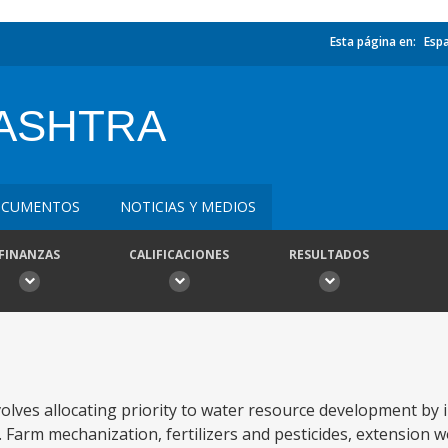
Esta página en:
Esp
ASHTRA
CUMENTOS
NOTICIAS Y MEDIOS
FINANZAS
CALIFICACIONES
RESULTADOS
olves allocating priority to water resource development by i
 Farm mechanization, fertilizers and pesticides, extension w