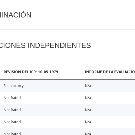
MINACIÓN
CIONES INDEPENDIENTES
REVISIÓN DEL ICR: 10-05-1979
INFORME DE LA EVALUACI
Satisfactory
N/a
Not Rated
N/a
Not Rated
N/a
Not Rated
N/a
Not Rated
N/a