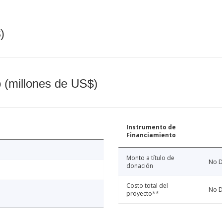
)
o (millones de US$)
Instrumento de
Financiamiento
Monto a título de
No D
donación
Costo total del
No D
proyecto**