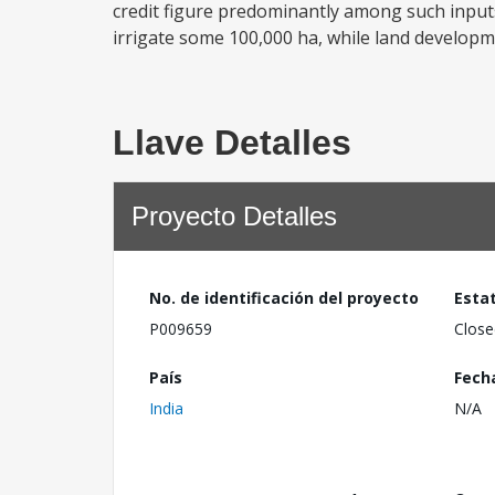
credit figure predominantly among such inputs.
irrigate some 100,000 ha, while land developmen
Llave Detalles
Proyecto Detalles
No. de identificación del proyecto
Esta
P009659
Close
País
Fech
India
N/A