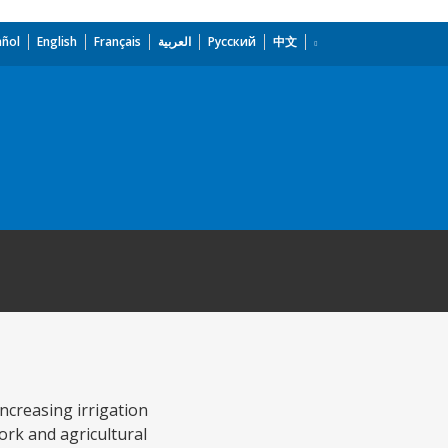
añol
English
Français
العربية
Русский
中文
ncreasing irrigation
ork and agricultural