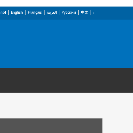
añol
English
Français
العربية
Русский
中文