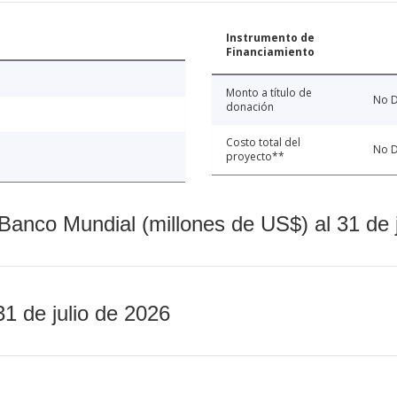
Instrumento de
Financiamiento
Monto a título de
No D
donación
Costo total del
No D
proyecto**
Banco Mundial (millones de US$) al 31 de 
31 de julio de 2026