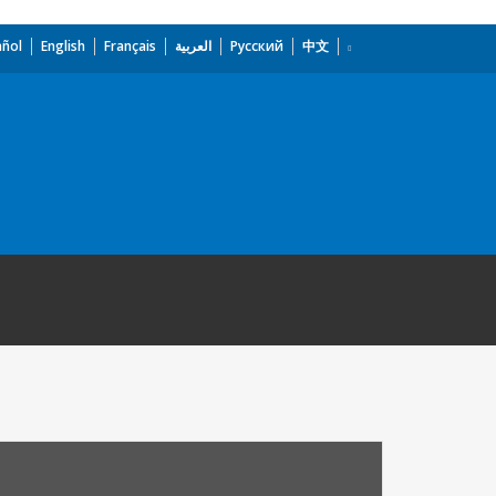
añol
English
Français
العربية
Русский
中文