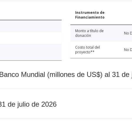
Instrumento de
Financiamiento
Monto a título de
No D
donación
Costo total del
No D
proyecto**
Banco Mundial (millones de US$) al 31 de 
31 de julio de 2026