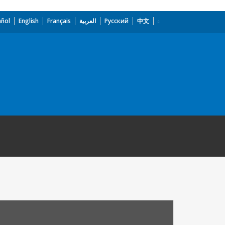
añol
English
Français
العربية
Русский
中文