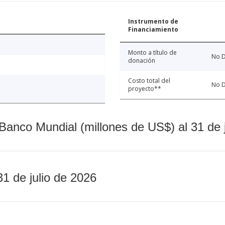
Instrumento de
Financiamiento
Monto a título de
No D
donación
Costo total del
No D
proyecto**
Banco Mundial (millones de US$) al 31 de 
31 de julio de 2026