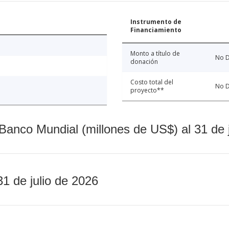
Instrumento de
Financiamiento
Monto a título de
No D
donación
Costo total del
No D
proyecto**
Banco Mundial (millones de US$) al 31 de 
31 de julio de 2026