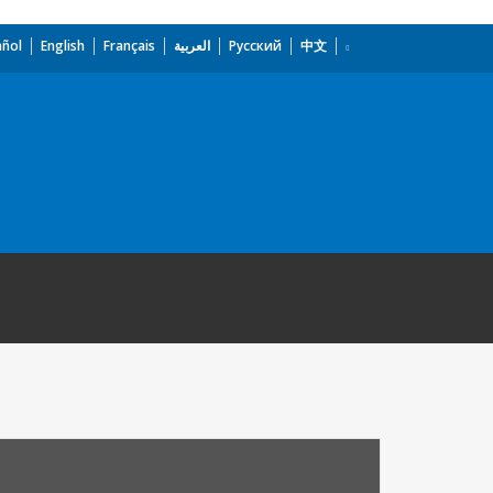
añol
English
Français
العربية
Русский
中文