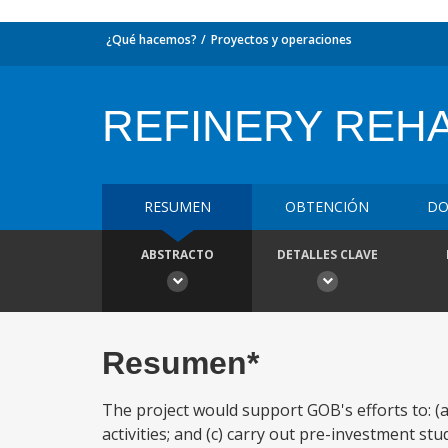
¿Qué hacemos?
Proyectos y operaciones
REFINERY REHA
RESUMEN
OBTENCIÓN
DO
ABSTRACTO
DETALLES CLAVE
Resumen*
The project would support GOB's efforts to: (a
activities; and (c) carry out pre-investment st