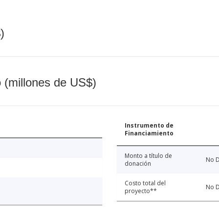
)
o (millones de US$)
Instrumento de
Financiamiento
Monto a título de
No D
donación
Costo total del
No D
proyecto**