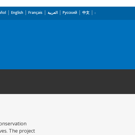
añol
English
Français
العربية
Русский
中文
conservation
rves. The project