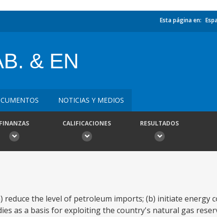
Esta página en:
Esp
B. & EN
CUMENTOS
NOTICIAS Y MEDIOS
FINANZAS
CALIFICACIONES
RESULTADOS
) reduce the level of petroleum imports; (b) initiate energy 
udies as a basis for exploiting the country's natural gas rese