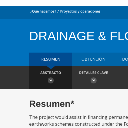
¿Qué hacemos?
Proyectos y operaciones
DRAINAGE & FL
RESUMEN
OBTENCIÓN
DO
ABSTRACTO
DETALLES CLAVE
Resumen*
The project would assist in financing perma
earthworks schemes constructed under the Fo