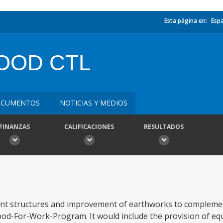
Esta página en:
Esp
OOD CTL
CUMENTOS
NOTICIAS Y MEDIOS
FINANZAS
CALIFICACIONES
RESULTADOS
nent structures and improvement of earthworks to compleme
od-For-Work-Program. It would include the provision of e