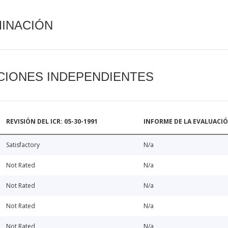
MINACIÓN
CIONES INDEPENDIENTES
REVISIÓN DEL ICR: 05-30-1991
INFORME DE LA EVALUACI
Satisfactory
N/a
Not Rated
N/a
Not Rated
N/a
Not Rated
N/a
Not Rated
N/a