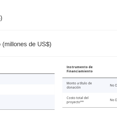
)
o (millones de US$)
Instrumento de
Financiamiento
Monto a título de
No D
donación
Costo total del
No D
proyecto**