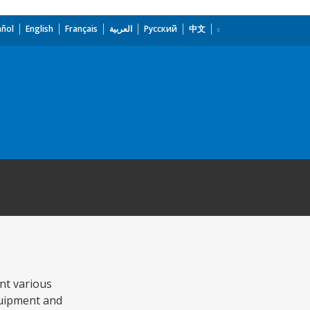
añol
English
Français
العربية
Русский
中文
nt various
quipment and