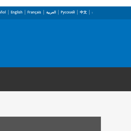
añol
English
Français
العربية
Русский
中文