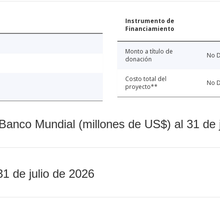
Instrumento de
Financiamiento
Monto a título de
No D
donación
Costo total del
No D
proyecto**
Banco Mundial (millones de US$) al 31 de 
31 de julio de 2026