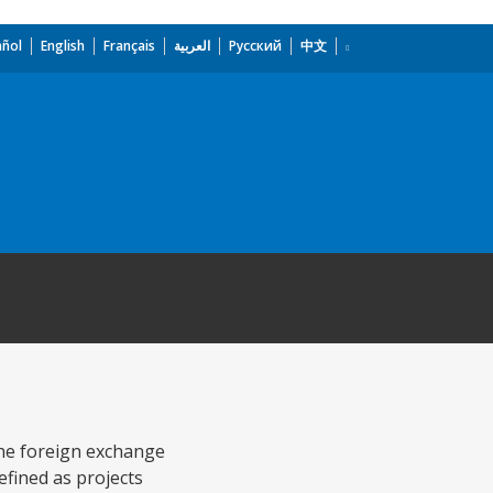
añol
English
Français
العربية
Русский
中文
 the foreign exchange
efined as projects