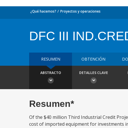
¿Qué hacemos?
Proyectos y operaciones
DFC III IND.CRE
RESUMEN
OBTENCIÓN
DO
ABSTRACTO
DETALLES CLAVE
Resumen*
Of the $40 million Third Industrial Credit Proj
cost of imported equipment for investments in 