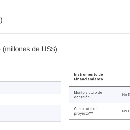
)
o (millones de US$)
Instrumento de
Financiamiento
Monto a título de
No D
donación
Costo total del
No D
proyecto**