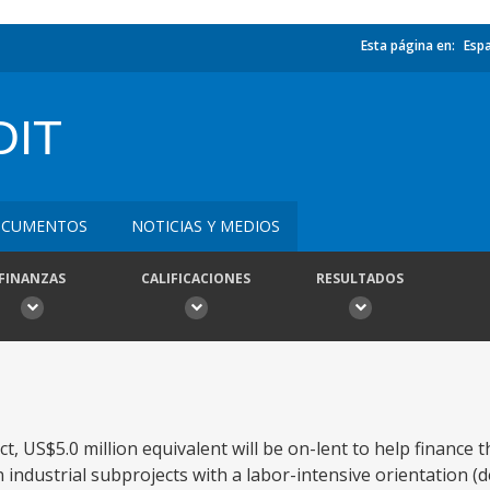
Esta página en:
Esp
DIT
CUMENTOS
NOTICIAS Y MEDIOS
FINANZAS
CALIFICACIONES
RESULTADOS
ect, US$5.0 million equivalent will be on-lent to help finance
industrial subprojects with a labor-intensive orientation (d