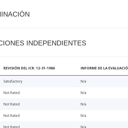
MINACIÓN
CIONES INDEPENDIENTES
REVISIÓN DEL ICR: 12-31-1986
INFORME DE LA EVALUACI
Satisfactory
N/a
Not Rated
N/a
Not Rated
N/a
Not Rated
N/a
Not Rated
N/a