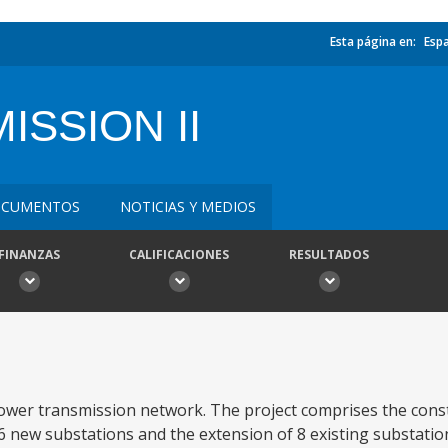
Esta página en:
Esp
SSION II
CUMENTOS
NOTICIAS Y MEDIOS
FINANZAS
CALIFICACIONES
RESULTADOS
power transmission network. The project comprises the cons
16 new substations and the extension of 8 existing substation