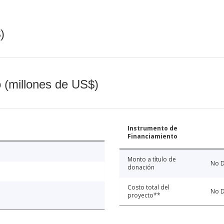
)
o (millones de US$)
Instrumento de
Financiamiento
Monto a título de
No D
donación
Costo total del
No D
proyecto**