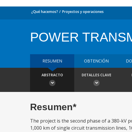
¿Qué hacemos?
Proyectos y operaciones
POWER TRANSMI
RESUMEN
OBTENCIÓN
DO
ABSTRACTO
DETALLES CLAVE
Resumen*
The project is the second phase of a 380-kV 
1,000 km of single circuit transmission lines, 