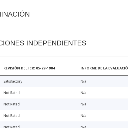
MINACIÓN
CIONES INDEPENDIENTES
REVISIÓN DEL ICR: 05-29-1984
INFORME DE LA EVALUACI
Satisfactory
N/a
Not Rated
N/a
Not Rated
N/a
Not Rated
N/a
Not Rated
N/a