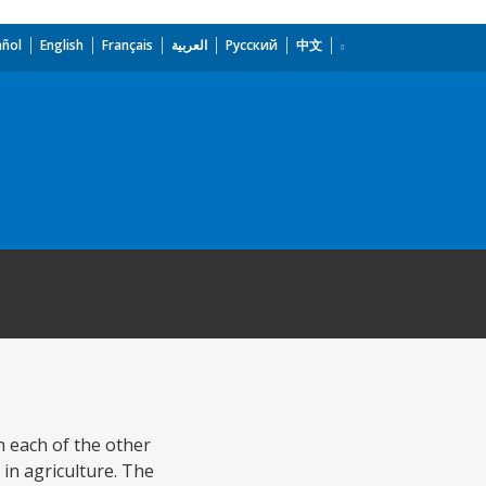
añol
English
Français
العربية
Русский
中文
n each of the other
 in agriculture. The