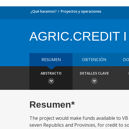
¿Qué hacemos?
Proyectos y operaciones
AGRIC.CREDIT I
RESUMEN
OBTENCIÓN
DO
ABSTRACTO
DETALLES CLAVE
Resumen*
The project would make funds available to VB 
seven Republics and Provinces, for credit to s