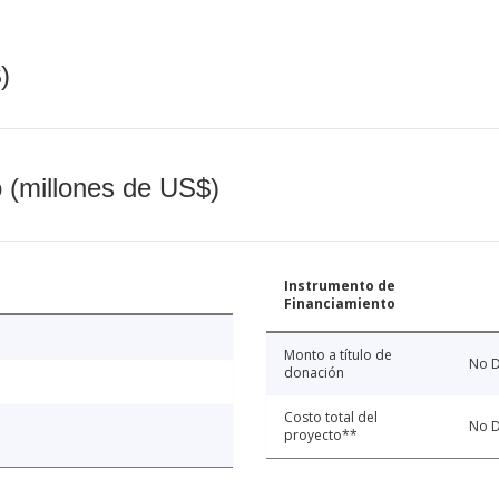
)
o (millones de US$)
Instrumento de
Financiamiento
Monto a título de
No D
donación
Costo total del
No D
proyecto**