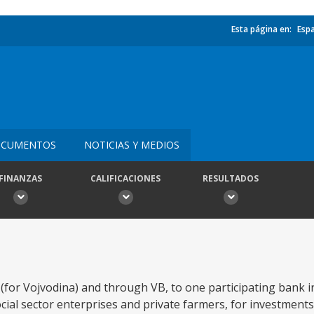
Esta página en:
Esp
CUMENTOS
NOTICIAS Y MEDIOS
FINANZAS
CALIFICACIONES
RESULTADOS
(for Vojvodina) and through VB, to one participating bank i
ocial sector enterprises and private farmers, for investments