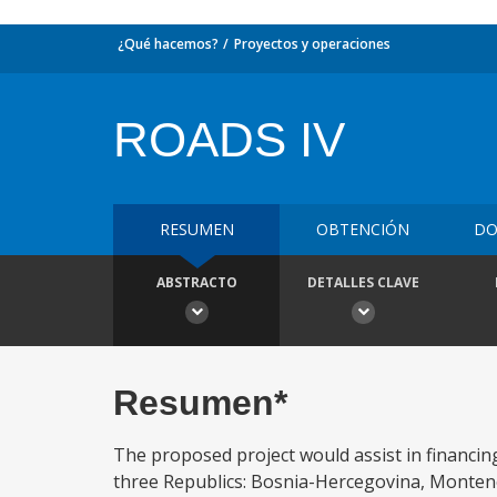
¿Qué hacemos?
Proyectos y operaciones
ROADS IV
RESUMEN
OBTENCIÓN
DO
ABSTRACTO
DETALLES CLAVE
Resumen*
The proposed project would assist in financing
three Republics: Bosnia-Hercegovina, Montene