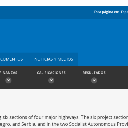
Esta página en:
Esp
CUMENTOS
NOTICIAS Y MEDIOS
FINANZAS
CALIFICACIONES
RESULTADOS
 six sections of four major highways. The six project section
gro, and Serbia, and in the two Socialist Autonomous Prov