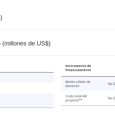
)
o (millones de US$)
Instrumento de
Financiamiento
Monto a título de
No D
donación
Costo total del
No D
proyecto**