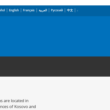
añol
English
Français
العربية
Русский
中文
s are located in
inces of Kosovo and