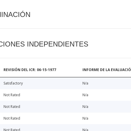
MINACIÓN
CIONES INDEPENDIENTES
REVISIÓN DEL ICR: 06-15-1977
INFORME DE LA EVALUACI
Satisfactory
N/a
Not Rated
N/a
Not Rated
N/a
Not Rated
N/a
Not Rated
N/a