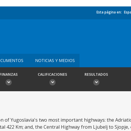
Esta página en:
Esp
CUMENTOS
NOTICIAS Y MEDIOS
FINANZAS
CALIFICACIONES
RESULTADOS
on of Yugoslavia's two most important highways: the Adriati
al 422 Km; and, the Central Highway from Ljubelj to Sjopje