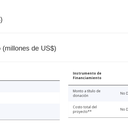
)
o (millones de US$)
Instrumento de
Financiamiento
Monto a título de
No D
donación
Costo total del
No D
proyecto**