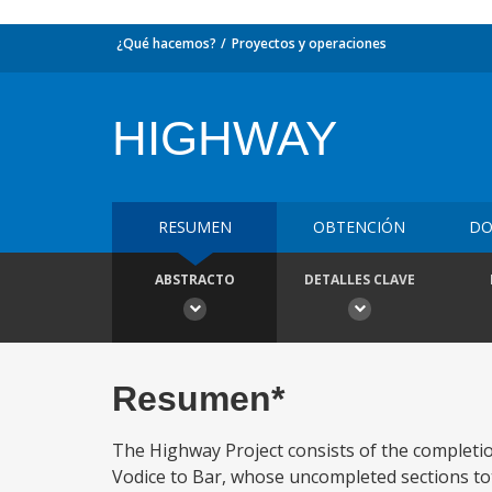
¿Qué hacemos?
Proyectos y operaciones
HIGHWAY
RESUMEN
OBTENCIÓN
DO
ABSTRACTO
DETALLES CLAVE
Resumen*
The Highway Project consists of the completi
Vodice to Bar, whose uncompleted sections tot