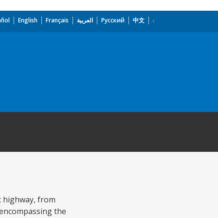
añol
English
Français
العربية
Русский
中文
c highway, from
, encompassing the