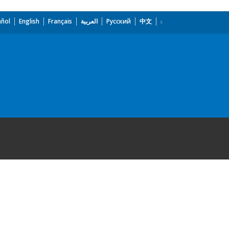
añol
English
Français
العربية
Русский
中文