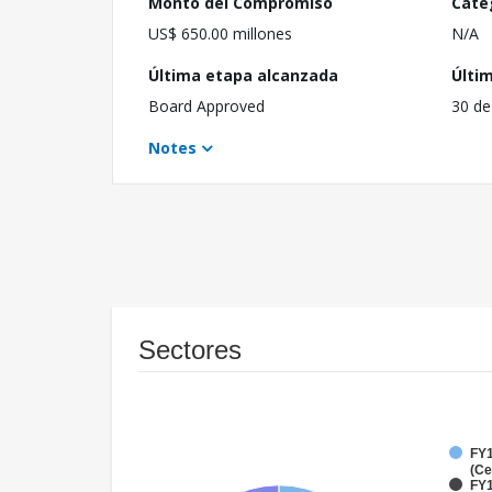
Monto del Compromiso
Cate
US$ 650.00 millones
N/A
Última etapa alcanzada
Últi
Board Approved
30 de
Notes
Sectores
FY1
(Ce
FY1