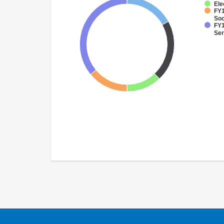
Ele
FY1
Soc
FY1
Ser